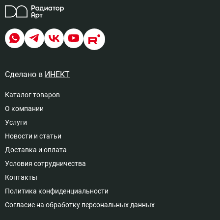
Цвет RAL9005 муар, Подключение
нижнее левое подключение
18
60 821 руб
Сделано в
ИНЕКТ
Доступно под заказ
Каталог товаров
О компании
Цвет RAL9006 муар, Подключение
Услуги
боковое 1/2 правое подключение
Новости и статьи
19
56 315 руб
Доставка и оплата
Доступно под заказ
Условия сотрудничества
Контакты
Политика конфиденциальности
Цвет RAL9006 муар, Подключение
Согласие на обработку персональных данных
боковое 1/2 левое подключение