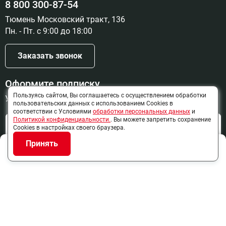
8 800 300-87-54
20
56 315 руб
Тюмень Московский тракт, 136
Доступно под заказ
Пн. - Пт. с 9:00 до 18:00
Заказать звонок
Цвет RAL9006 муар, Подключение
нижнее подключение
Оформите подписку
21
60 821 руб
Пользуясь сайтом, Вы соглашаетесь с осуществлением обработки
Узнайте о новинках и скидках первыми
пользовательских данных с использованием Cookies в
Доступно под заказ
соответствии с Условиями
обработки персональных данных
и
Политикой конфиденциальности.
. Вы можете запретить сохранение
Отправить
Cookies в настройках своего браузера.
Нажимая на кнопку "Отправить", я даю своё согласие на
Принять
Цвет RAL9006 муар, Подключение
взаимодействие и обработку персональных данных
, а так же
VK
Telegram
Почта
MAX
Позвонить
нижнее центральное подключение
"Согласие на получение рекламной и информационной
22
рассылки"
60 821 руб
Доступно под заказ