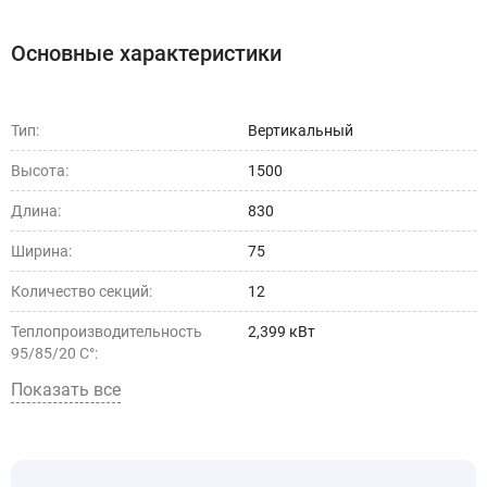
Основные характеристики
Тип:
Вертикальный
Высота:
1500
Длина:
830
Ширина:
75
Количество секций:
12
Теплопроизводительность
2,399 кВт
95/85/20 С°:
Показать все
Теплопроизводительность
1,583 кВт
75/65/20 С°:
Тип установки:
настенный