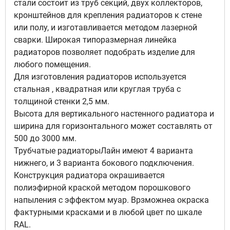
стали состоит из труб секций, двух коллекторов,
кронштейнов для крепления радиаторов к стене
Цвет звездное небо, Подключение
или полу, и изготавливается методом лазерной
боковое 1/2 правое подключение
сварки. Широкая типоразмерная линейка
7
56 315 руб
радиаторов позволяет подобрать изделие для
Доступно под заказ
любого помещения.
Для изготовления радиаторов используется
стальная , квадратная или круглая труба с
толщиной стенки 2,5 мм.
Цвет звездное небо, Подключение
Высота для вертикального настенного радиатора и
боковое 1/2 левое подключение
ширина для горизонтального может составлять от
8
56 315 руб
500 до 3000 мм.
Доступно под заказ
Трубчатые радиаторыЛайн имеют 4 варианта
нижнего, и 3 варианта бокового подключения.
Конструкция радиатора окрашивается
полиэфирной краской методом порошкового
Цвет звездное небо, Подключение
напыления с эффектом муар. Врзможнеа окраска
нижнее подключение
9
фактурными красками и в любой цвет по шкале
60 821 руб
RAL.