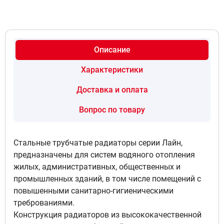
нижнее центральное подключение
4
60 821 руб
Доступно под заказ
Описание
Характеристики
Цвет RAL9016 муар, Подключение
нижнее правое подключение
Доставка и оплата
5
60 821 руб
Вопрос по товару
Доступно под заказ
Стальные трубчатые радиаторы серии Лайн,
предназначены для систем водяного отопления
Цвет RAL9016 муар, Подключение
жилых, административных, общественных и
нижнее левое подключение
промышленных зданий, в том числе помещений с
6
60 821 руб
повышенными санитарно-гигиеническими
Доступно под заказ
треброваниями.
Конструкция радиаторов из высококачественной