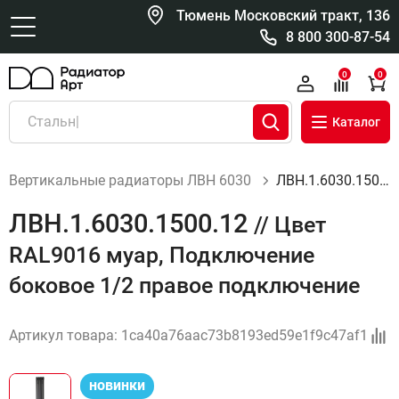
Тюмень Московский тракт, 136
8 800 300-87-54
0
0
Каталог
Вертикальные радиаторы ЛВН 6030
ЛВН.1.6030.1500.12
ЛВН.1.6030.1500.12
// Цвет
RAL9016 муар, Подключение
боковое 1/2 правое подключение
Артикул товара:
1ca40a76aac73b8193ed59e1f9c47af1
новинки