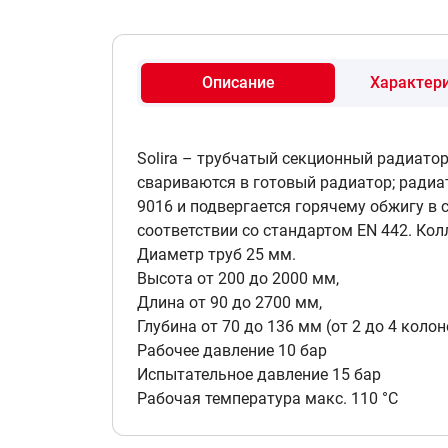
Описание
Цвет RAL9005, Подключение №
Характер
5
боковое подключение
Solira – трубчатый секционный радиато
свариваются в готовый радиатор; радиа
Цвет RAL9005, Подключение №
6
9016 и подвергается горячему обжигу в 
1/2 нижнее подключение
соответствии со стандартом EN 442. Кол
Диаметр труб 25 мм.
Высота от 200 до 2000 мм,
Цвет RAL+20%, Подключение №
Длина от 90 до 2700 мм,
7
боковое подключение
Глубина от 70 до 136 мм (от 2 до 4 колон
Рабочее давление 10 бар
Испытательное давление 15 бар
Рабочая температура макс. 110 °С
Цвет RAL+20%, Подключение 
8
1/2 нижнее подключение