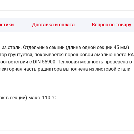
12 3/4
истики
Доставка и оплата
Вопрос по товару
16 776 руб
Доступно под заказ
р из стали. Отдельные секции (длина одной секции 45 мм)
тор грунтуется, покрывается порошковой эмалью цвета RA
69 ТВВ
24 576 руб
Есть в наличии
соответствии с DIN 55900. Тепловая мощность проверена в
лекторная часть радиатора выполнена из листовой стали.
12 3/4
20 131 руб
Доступно под заказ
ок в секции) макс. 110 °С
№69 ТВВ
27 931 руб
Доступно под заказ