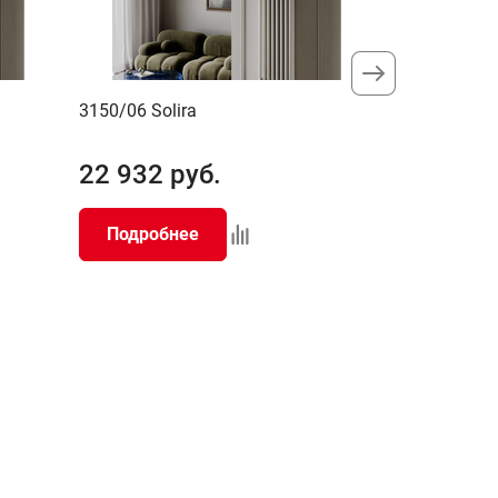
3150/06 Solira
3150/04 Soli
22 932
руб.
15 288
р
Подробнее
Подробн