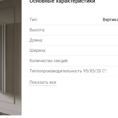
Основные характеристики
Тип:
Вертик
Высота:
Длина:
Ширина:
Количество секций:
Теплопроизводительность 95/85/20 С°:
Теплопроизводительность 75/65/20 С°:
Показать все
Тип установки:
нас
Бренд:
fc6c823f-8212-11ee-a353-9a60e
Страна
5d4c030a-50d9-11ec-a289-
производства:
1c1b0d17d1ab