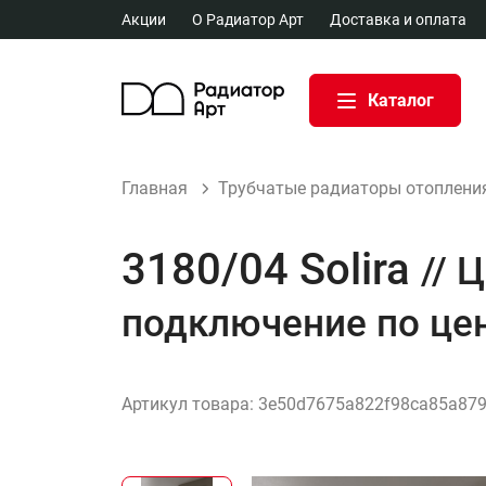
Акции
О Радиатор Арт
Доставка и оплата
Каталог
Главная
Трубчатые радиаторы отоплени
3180/04 Solira
// 
подключение по це
Артикул товара:
3e50d7675a822f98ca85a87