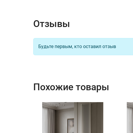
Отзывы
Цвет RAL+20%, Подключение №
14
1/2
Будьте первым, кто оставил отзыв
Цвет RAL 7037, Подключение №
15
нижнее подключение
Похожие товары