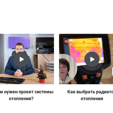
12 3/4
16 776 руб
Есть в наличии
69 твв
24 276 руб
Есть в наличии
12 3/4
16 776 руб
Доступно под заказ
69 твв
24 276 руб
Доступно под заказ
м нужен проект системы
Как выбрать радиат
отопления?
отопления
12 3/4
20 131 руб
Доступно под заказ