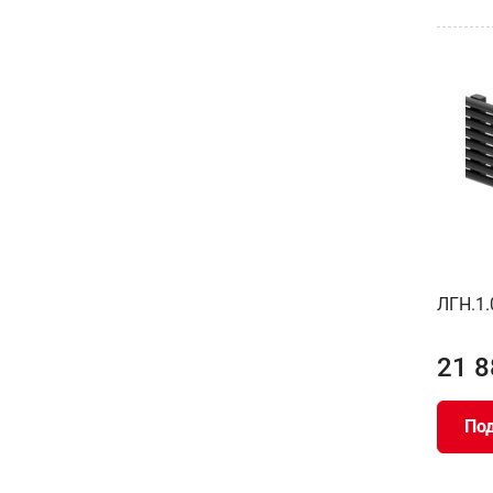
ЛГН.1.
21 8
По