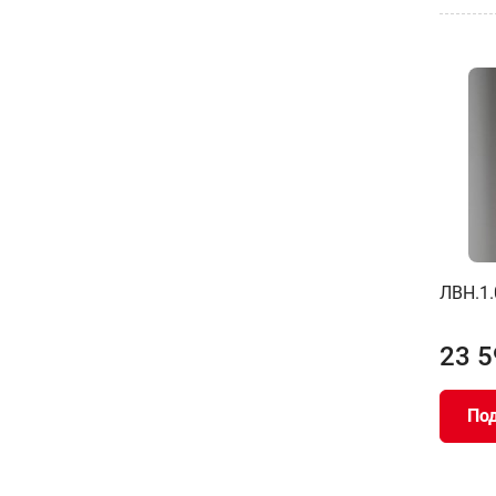
ЛВН.1.
23 5
По