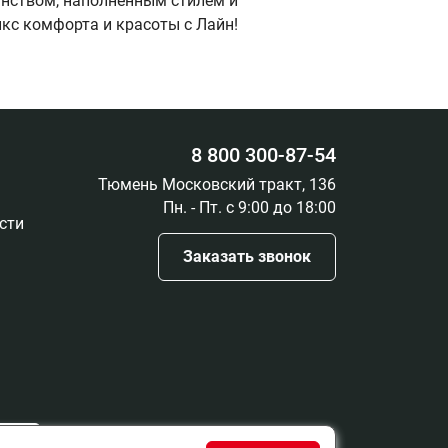
анством, наполненным стилем и
кс комфорта и красоты с Лайн!
8 800 300-87-54
Тюмень Московский тракт, 136
Пн. - Пт. с 9:00 до 18:00
сти
Заказать звонок
ть