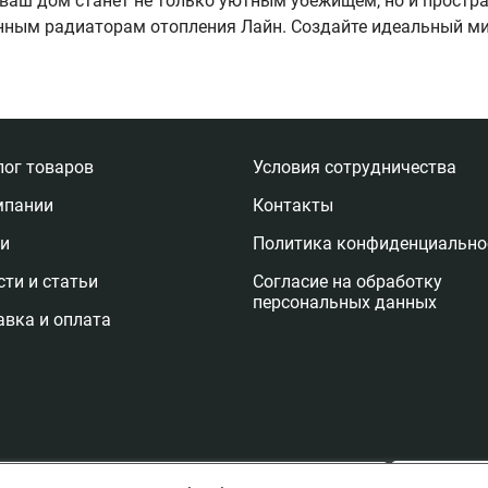
ь ваш дом станет не только уютным убежищем, но и простр
нным радиаторам отопления Лайн. Создайте идеальный ми
лог товаров
Условия сотрудничества
мпании
Контакты
ги
Политика конфиденциально
ти и статьи
Согласие на обработку
персональных данных
авка и оплата
Отправи