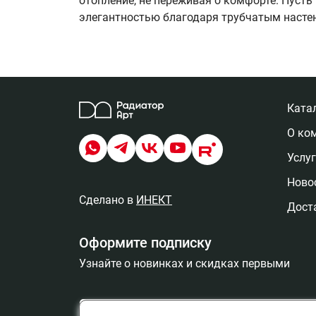
отопление, не переживая о комфорте. Пуст
элегантностью благодаря трубчатым насте
Ката
О ко
Услу
Новос
Сделано в
ИНЕКТ
Дост
Оформите подписку
Узнайте о новинках и скидках первыми